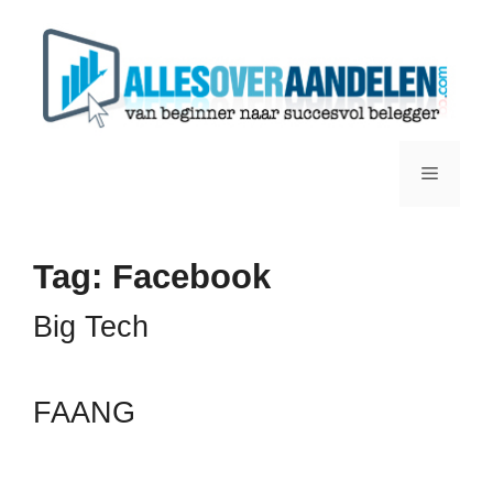
Ga
naar
de
inhoud
Menu
Tag:
Facebook
Big Tech
FAANG