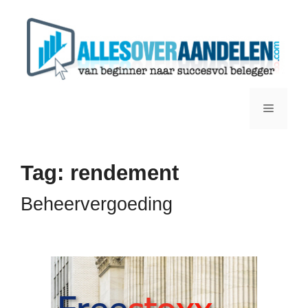
Ga
naar
de
inhoud
Menu
Tag:
rendement
Beheervergoeding