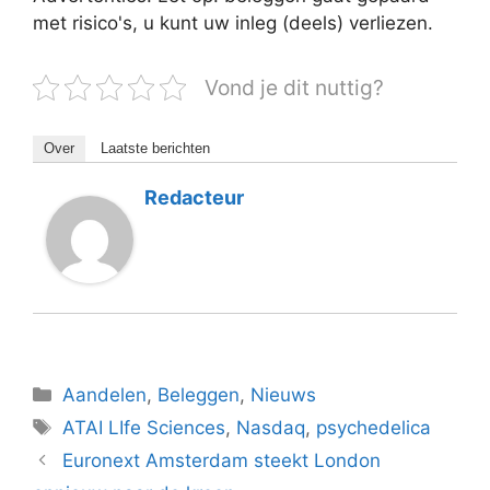
met risico's, u kunt uw inleg (deels) verliezen.
Vond je dit nuttig?
Over
Laatste berichten
Redacteur
Categorieën
Aandelen
,
Beleggen
,
Nieuws
Tags
ATAI LIfe Sciences
,
Nasdaq
,
psychedelica
Euronext Amsterdam steekt London