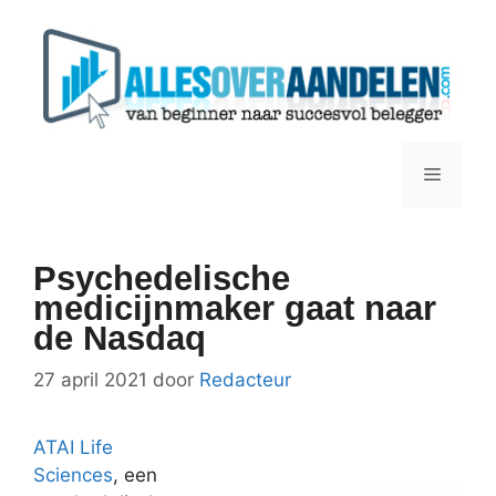
Ga
naar
de
inhoud
Menu
Psychedelische
medicijnmaker gaat naar
de Nasdaq
27 april 2021
door
Redacteur
ATAI Life
Sciences
, een