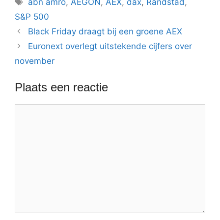
abn amro
,
AEGON
,
AEX
,
dax
,
Randstad
,
S&P 500
Black Friday draagt bij een groene AEX
Euronext overlegt uitstekende cijfers over
november
Plaats een reactie
Reactie