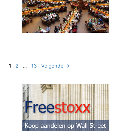
Pagina
Pagina
Pagina
1
2
…
13
Volgende
→