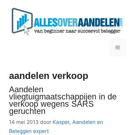
Ga
naar
de
inhoud
Menu
aandelen verkoop
Aandelen
vliegtuigmaatschappijen in de
verkoop wegens SARS
geruchten
14 mei 2013
door
Kasper, Aandelen en
Beleggen expert