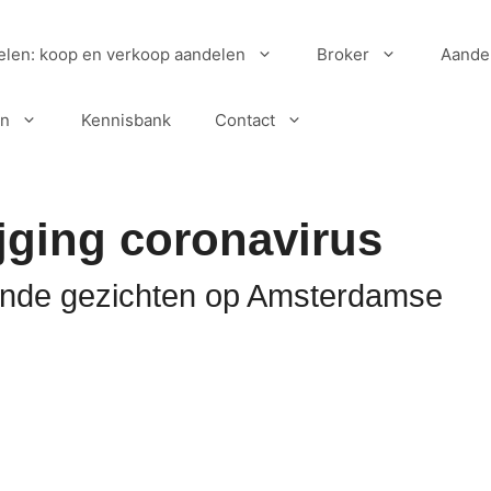
elen: koop en verkoop aandelen
Broker
Aande
en
Kennisbank
Contact
jging coronavirus
hende gezichten op Amsterdamse