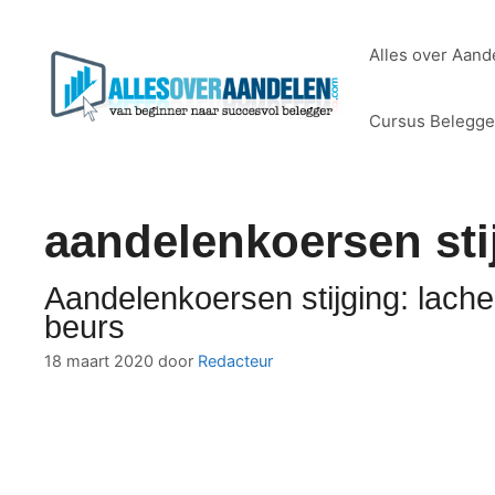
Ga
naar
Alles over Aand
de
inhoud
Cursus Belegg
aandelenkoersen sti
Aandelenkoersen stijging: lac
beurs
18 maart 2020
door
Redacteur