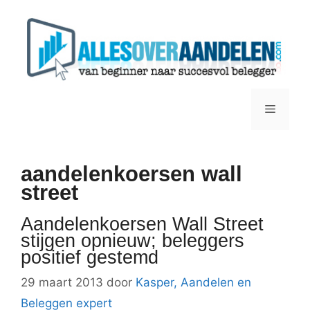
Ga
naar
de
inhoud
Menu
aandelenkoersen wall
street
Aandelenkoersen Wall Street
stijgen opnieuw; beleggers
positief gestemd
29 maart 2013
door
Kasper, Aandelen en
Beleggen expert