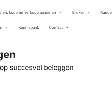
elen: koop en verkoop aandelen
Broker
Aande
en
Kennisbank
Contact
gen
 op succesvol beleggen