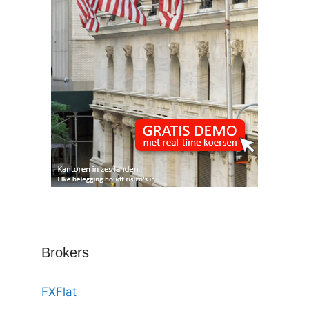
Brokers
FXFlat