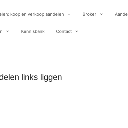
elen: koop en verkoop aandelen
Broker
Aande
en
Kennisbank
Contact
elen links liggen