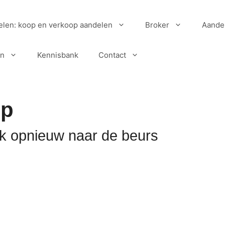
elen: koop en verkoop aandelen
Broker
Aande
en
Kennisbank
Contact
up
ak opnieuw naar de beurs