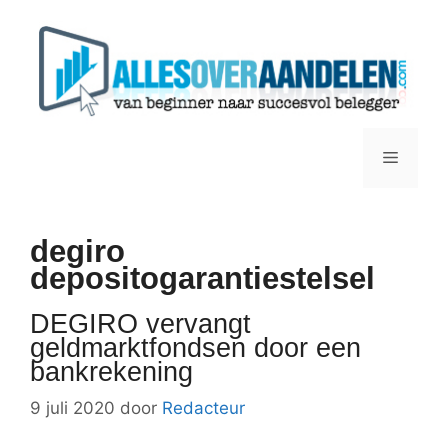
Ga
naar
de
inhoud
Menu
degiro
depositogarantiestelsel
DEGIRO vervangt
geldmarktfondsen door een
bankrekening
9 juli 2020
door
Redacteur