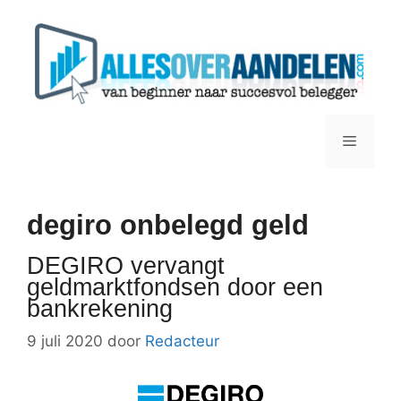
Ga
naar
de
inhoud
Menu
degiro onbelegd geld
DEGIRO vervangt
geldmarktfondsen door een
bankrekening
9 juli 2020
door
Redacteur