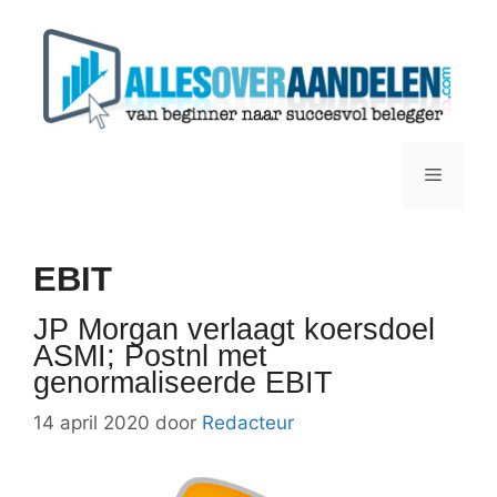
Ga
naar
de
inhoud
Menu
EBIT
JP Morgan verlaagt koersdoel
ASMI; Postnl met
genormaliseerde EBIT
14 april 2020
door
Redacteur