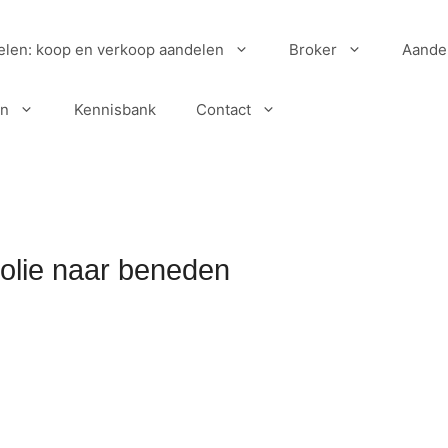
elen: koop en verkoop aandelen
Broker
Aande
en
Kennisbank
Contact
l olie naar beneden