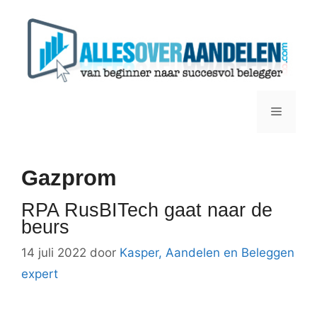
Ga
naar
de
inhoud
Menu
Gazprom
RPA RusBITech gaat naar de
beurs
14 juli 2022
door
Kasper, Aandelen en Beleggen
expert