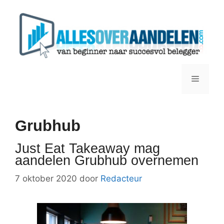
Ga
naar
de
inhoud
Menu
Grubhub
Just Eat Takeaway mag
aandelen Grubhub overnemen
7 oktober 2020
door
Redacteur