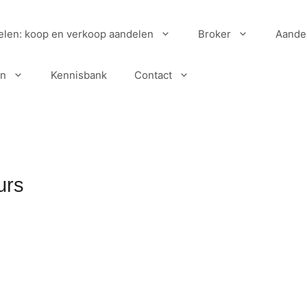
elen: koop en verkoop aandelen
Broker
Aande
en
Kennisbank
Contact
urs