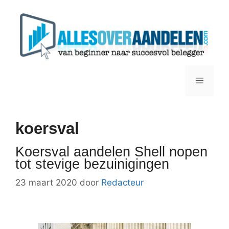
Ga
naar
de
inhoud
Menu
koersval
Koersval aandelen Shell nopen
tot stevige bezuinigingen
23 maart 2020
door
Redacteur