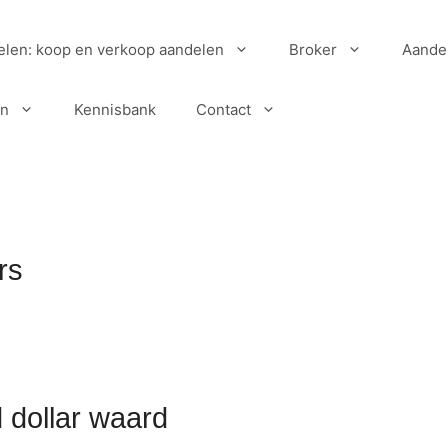
elen: koop en verkoop aandelen
Broker
Aande
en
Kennisbank
Contact
rs
 dollar waard