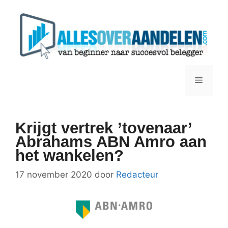
Ga
naar
de
inhoud
Menu
Krijgt vertrek ’tovenaar’
Abrahams ABN Amro aan
het wankelen?
17 november 2020
door
Redacteur