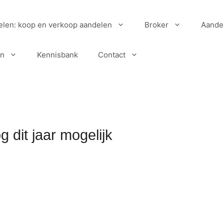
elen: koop en verkoop aandelen
Broker
Aande
en
Kennisbank
Contact
dit jaar mogelijk