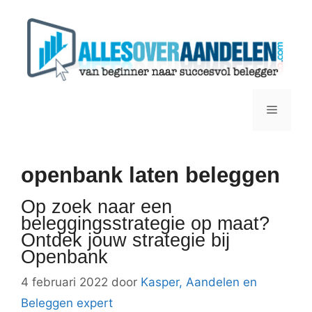
Ga
naar
de
inhoud
Menu
openbank laten beleggen
Op zoek naar een
beleggingsstrategie op maat?
Ontdek jouw strategie bij
Openbank
4 februari 2022
door
Kasper, Aandelen en
Beleggen expert