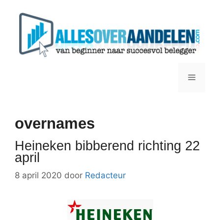
Ga
naar
de
inhoud
Menu
overnames
Heineken bibberend richting 22
april
8 april 2020
door
Redacteur