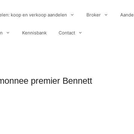
elen: koop en verkoop aandelen
Broker
Aande
en
Kennisbank
Contact
monnee premier Bennett