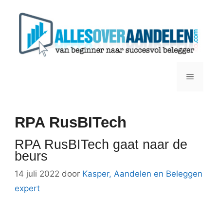
Ga
naar
de
inhoud
Menu
RPA RusBITech
RPA RusBITech gaat naar de
beurs
14 juli 2022
door
Kasper, Aandelen en Beleggen
expert