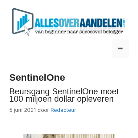
Ga
naar
de
inhoud
Menu
SentinelOne
Beursgang SentinelOne moet
100 miljoen dollar opleveren
5 juni 2021
door
Redacteur