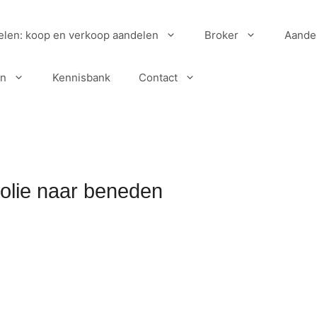
elen: koop en verkoop aandelen
Broker
Aande
en
Kennisbank
Contact
l olie naar beneden