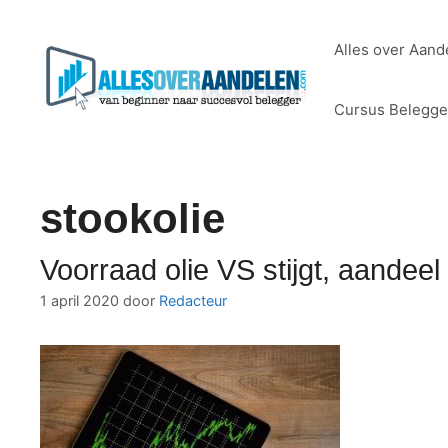
Ga
naar
Alles over Aand
de
inhoud
Cursus Belegg
stookolie
Voorraad olie VS stijgt, aandee
1 april 2020
door
Redacteur