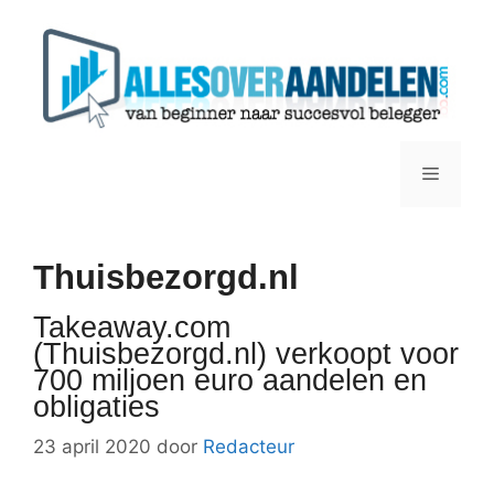
Ga
naar
de
inhoud
Menu
Thuisbezorgd.nl
Takeaway.com
(Thuisbezorgd.nl) verkoopt voor
700 miljoen euro aandelen en
obligaties
23 april 2020
door
Redacteur