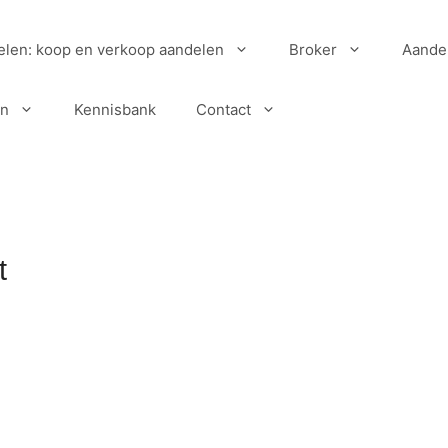
elen: koop en verkoop aandelen
Broker
Aande
en
Kennisbank
Contact
t