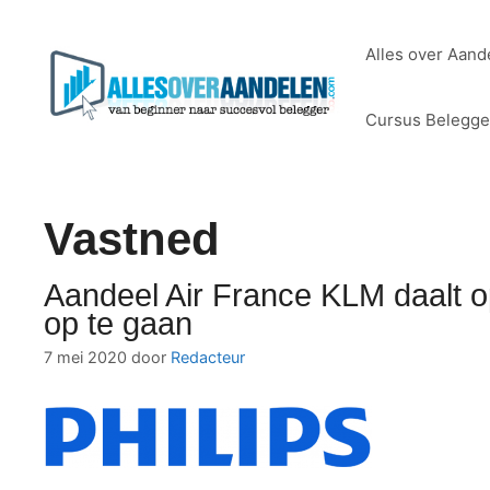
Ga
naar
Alles over Aand
de
inhoud
Cursus Belegg
Vastned
Aandeel Air France KLM daalt opn
op te gaan
7 mei 2020
door
Redacteur