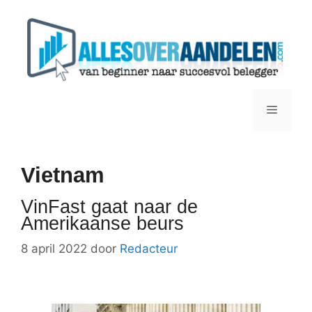
Ga
naar
de
inhoud
Menu
Vietnam
VinFast gaat naar de
Amerikaanse beurs
8 april 2022
door
Redacteur