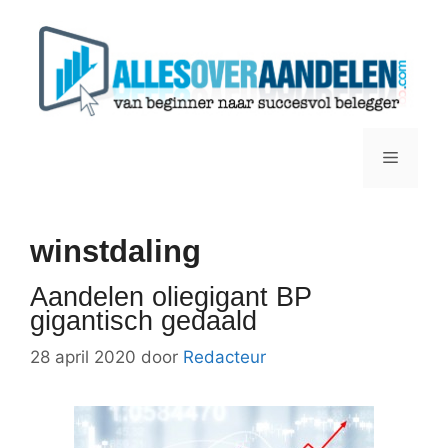
Ga
naar
de
inhoud
Menu
winstdaling
Aandelen oliegigant BP
gigantisch gedaald
28 april 2020
door
Redacteur