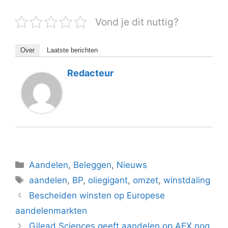
Vond je dit nuttig?
Over
Laatste berichten
Redacteur
Categorieën
Aandelen
,
Beleggen
,
Nieuws
Tags
aandelen
,
BP
,
oliegigant
,
omzet
,
winstdaling
Bescheiden winsten op Europese
aandelenmarkten
Gilead Sciences geeft aandelen op AEX nog