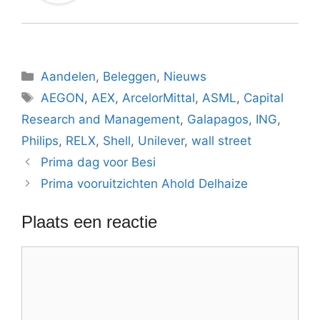
Categorieën
Aandelen
,
Beleggen
,
Nieuws
Tags
AEGON
,
AEX
,
ArcelorMittal
,
ASML
,
Capital
Research and Management
,
Galapagos
,
ING
,
Philips
,
RELX
,
Shell
,
Unilever
,
wall street
Prima dag voor Besi
Prima vooruitzichten Ahold Delhaize
Plaats een reactie
Reactie