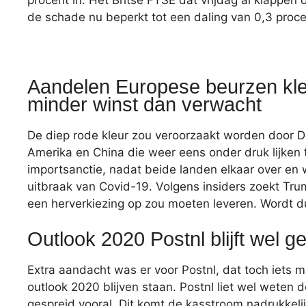
procent in. Het Britse FTSE dat vrijdag al klappen o
de schade nu beperkt tot een daling van 0,3 proce
Aandelen Europese beurzen kleu
minder winst dan verwacht
De diep rode kleur zou veroorzaakt worden door 
Amerika en China die weer eens onder druk lijken 
importsanctie, nadat beide landen elkaar over en 
uitbraak van Covid-19. Volgens insiders zoekt Tru
een herverkiezing op zou moeten leveren. Wordt d
Outlook 2020 Postnl blijft wel 
Extra aandacht was er voor Postnl, dat toch iets 
outlook 2020 blijven staan. Postnl liet wel weten
gespreid vooral. Dit komt de kasstroom nadrukkel