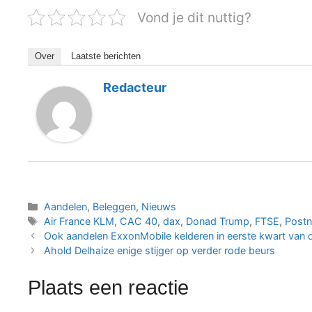
Vond je dit nuttig?
Over
Laatste berichten
Redacteur
Categorieën
Aandelen
,
Beleggen
,
Nieuws
Tags
Air France KLM
,
CAC 40
,
dax
,
Donad Trump
,
FTSE
,
Postn
Ook aandelen ExxonMobile kelderen in eerste kwart van di
Ahold Delhaize enige stijger op verder rode beurs
Plaats een reactie