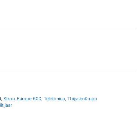
l
,
Stoxx Europe 600
,
Telefonica
,
ThijssenKrupp
t jaar