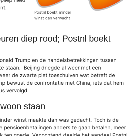
pliep hield
nt.
Postnl boekt minder
winst dan verwacht
ren diep rood; Postnl boekt
Donald Trump en de handelsbetrekkingen tussen
te staan. Beijing driegde al weer met een
weer de zwarte piet toeschuiven wat betreft de
mp bewust de confrontatie met China, iets dat hem
us vervolgd.
gewoon staan
minder winst maakte dan was gedacht. Toch is de
 de pensioenbetalingen anders te gaan betalen, meer
ijk ten goede. Vanochtend deelde het aandeel Postnl