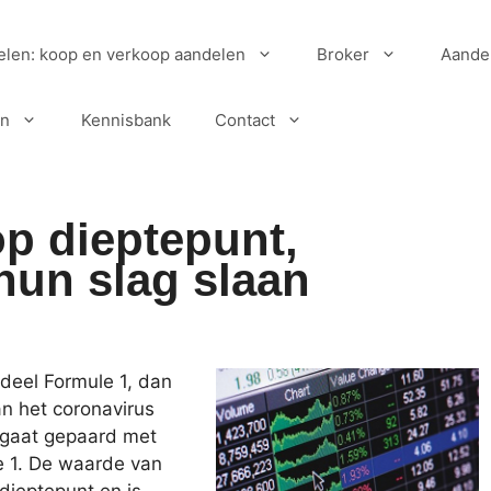
elen: koop en verkoop aandelen
Broker
Aande
en
Kennisbank
Contact
p dieptepunt,
hun slag slaan
ndeel Formule 1, dan
an het coronavirus
t gaat gepaard met
e 1. De waarde van