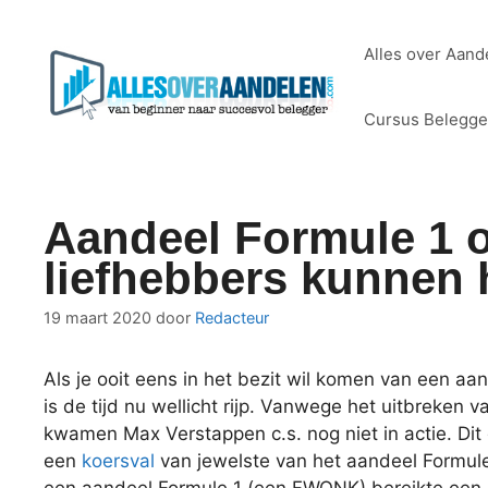
Ga
naar
Alles over Aand
de
inhoud
Cursus Belegg
Aandeel Formule 1 o
liefhebbers kunnen 
19 maart 2020
door
Redacteur
Als je ooit eens in het bezit wil komen van een aa
is de tijd nu wellicht rijp. Vanwege het uitbreken v
kwamen Max Verstappen c.s. nog niet in actie. Di
een
koersval
van jewelste van het aandeel Formul