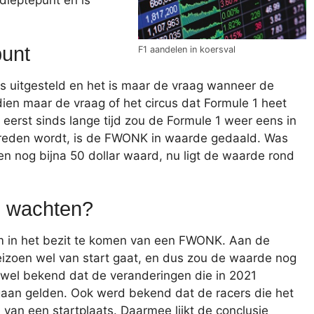
dieptepunt en is
punt
F1 aandelen in koersval
is uitgesteld en het is maar de vraag wanneer de
dien maar de vraag of het circus dat Formule 1 heet
 eerst sinds lange tijd zou de Formule 1 weer eens in
reden wordt, is de FWONK in waarde gedaald. Was
en nog bijna 50 dollar waard, nu ligt de waarde rond
n wachten?
om in het bezit te komen van een FWONK. Aan de
 seizoen wel van start gaat, en dus zou de waarde nog
wel bekend dat de veranderingen die in 2021
aan gelden. Ook werd bekend dat de racers die het
 van een startplaats. Daarmee lijkt de conclusie