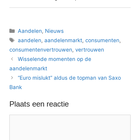
Categorieën
Aandelen
,
Nieuws
Tags
aandelen
,
aandelenmarkt
,
consumenten
,
consumentenvertrouwen
,
vertrouwen
Wisselende momenten op de
aandelenmarkt
“Euro mislukt” aldus de topman van Saxo
Bank
Plaats een reactie
Reactie