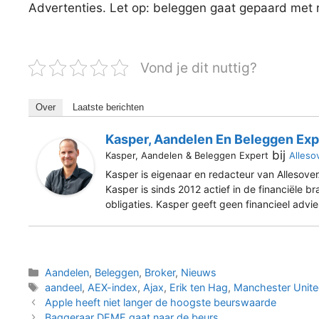
Advertenties. Let op: beleggen gaat gepaard met ris
Vond je dit nuttig?
Over
Laatste berichten
Kasper, Aandelen En Beleggen Exp
bij
Kasper, Aandelen & Beleggen Expert
Alleso
Kasper is eigenaar en redacteur van Allesover
Kasper is sinds 2012 actief in de financiële b
obligaties. Kasper geeft geen financieel advi
Categorieën
Aandelen
,
Beleggen
,
Broker
,
Nieuws
Tags
aandeel
,
AEX-index
,
Ajax
,
Erik ten Hag
,
Manchester Unit
Apple heeft niet langer de hoogste beurswaarde
Baggeraar DEME gaat naar de beurs