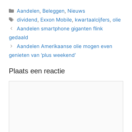
Categorieën
Aandelen
,
Beleggen
,
Nieuws
Tags
dividend
,
Exxon Mobile
,
kwartaalcijfers
,
olie
Aandelen smartphone giganten flink
gedaald
Aandelen Amerikaanse olie mogen even
genieten van ‘plus weekend’
Plaats een reactie
Reactie