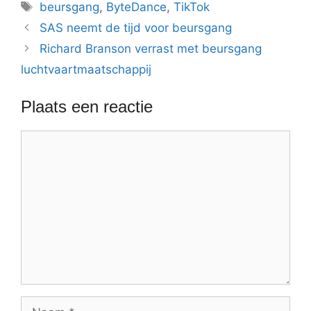
Tags
beursgang
,
ByteDance
,
TikTok
SAS neemt de tijd voor beursgang
Richard Branson verrast met beursgang
luchtvaartmaatschappij
Plaats een reactie
Reactie
Naam