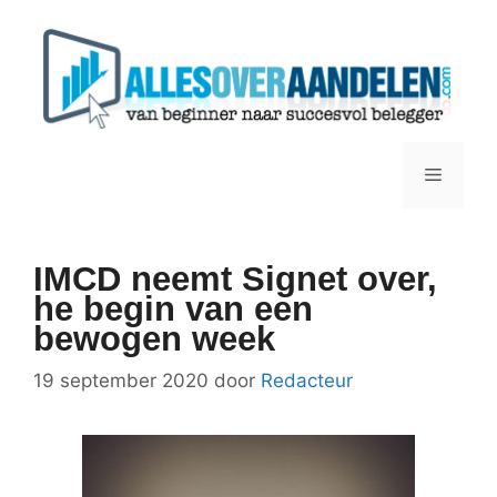
Ga
naar
de
inhoud
Menu
IMCD neemt Signet over,
he begin van een
bewogen week
19 september 2020
door
Redacteur