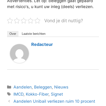
Advertenties. Let op: beleggen gaat gepaard
met risico's, u kunt uw inleg (deels) verliezen.
Vond je dit nuttig?
Over
Laatste berichten
Redacteur
Categorieën
Aandelen
,
Beleggen
,
Nieuws
Tags
IMCD
,
Kokko-Fiber
,
Signet
Aandelen Unibail verliezen ruim 10 procent