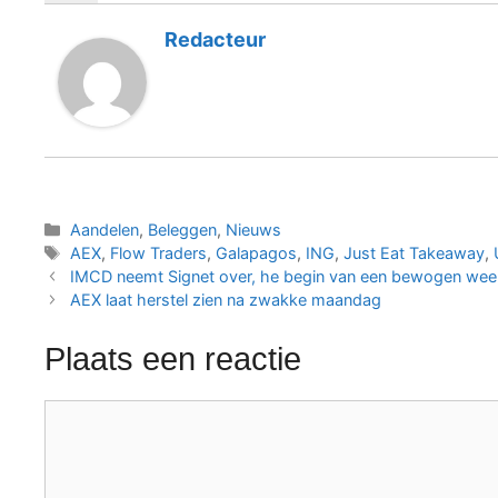
Redacteur
Categorieën
Aandelen
,
Beleggen
,
Nieuws
Tags
AEX
,
Flow Traders
,
Galapagos
,
ING
,
Just Eat Takeaway
,
IMCD neemt Signet over, he begin van een bewogen wee
AEX laat herstel zien na zwakke maandag
Plaats een reactie
Reactie