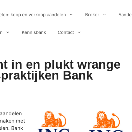
elen: koop en verkoop aandelen
Broker
Aande
en
Kennisbank
Contact
nt in en plukt wrange
praktijken Bank
 aandelen
e maken met
olen. Bank