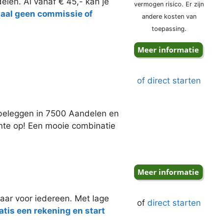
elen. Al vanaf € 45,- kan je
vermogen risico. Er zijn
taal geen commissie of
andere kosten van
toepassing.
of direct starten
j beleggen in 7500 Aandelen en
ente op! Een mooie combinatie
aar voor iedereen. Met lage
of
direct starten
tis een rekening en start