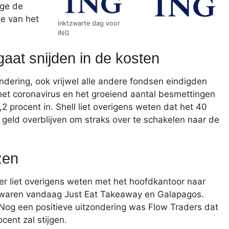
ege de
e van het
inktzwarte dag voor
ING
 gaat snijden in de kosten
dering, ook vrijwel alle andere fondsen eindigden
et coronavirus en het groeiend aantal besmettingen
,2 procent in. Shell liet overigens weten dat het 40
 geld overblijven om straks over te schakelen naar de
zen
ver liet overigens weten met het hoofdkantoor naar
n waren vandaag Just Eat Takeaway en Galapagos.
Nog een positieve uitzondering was Flow Traders dat
ent zal stijgen.