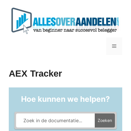
Ga
naar
de
inhoud
Menu
AEX Tracker
Hoe kunnen we helpen?
Zoeken