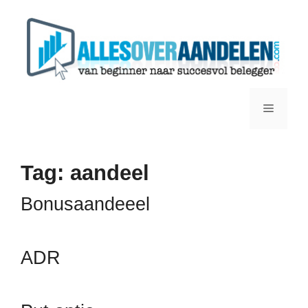
Ga
naar
de
inhoud
Menu
Tag:
aandeel
Bonusaandeeel
ADR