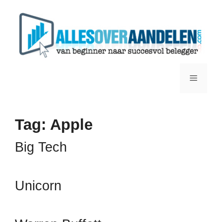
Ga
naar
de
inhoud
Menu
Tag:
Apple
Big Tech
Unicorn