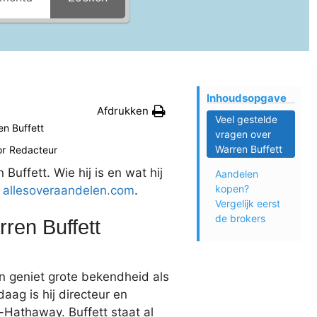
Inhoudsopgave
Afdrukken
Veel gestelde
en Buffett
vragen over
Warren Buffett
or
Redacteur
Buffett. Wie hij is en wat hij
Aandelen
kopen?
n
allesoveraandelen.com
.
Vergelijk eerst
de brokers
ren Buffett
n geniet grote bekendheid als
ag is hij directeur en
Hathaway. Buffett staat al