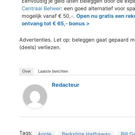
Eenvoudig je geld laten beleggen door de exp
Centraal Beheer
: een goed alternatief voor sp
mogelijk vanaf € 50,-.
Open nu gratis een rek
ontvang tot € 65,- bonus >
Advertenties. Let op: beleggen gaat gepaard met
(deels) verliezen.
Over
Laatste berichten
Redacteur
Tags:
Apple
Berkshire Hathaway
Bill G