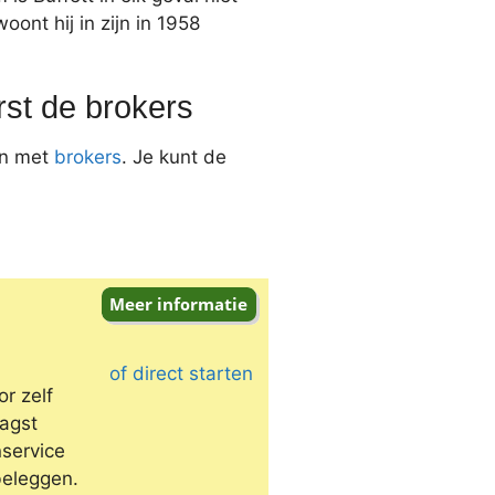
ont hij in zijn in 1958
rst de brokers
en met
brokers
. Je kunt de
of direct starten
r zelf
aagst
service
beleggen.