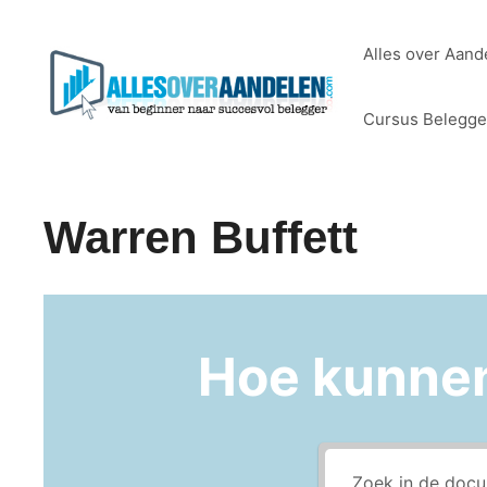
Ga
naar
Alles over Aand
de
inhoud
Cursus Belegg
Warren Buffett
Hoe kunne