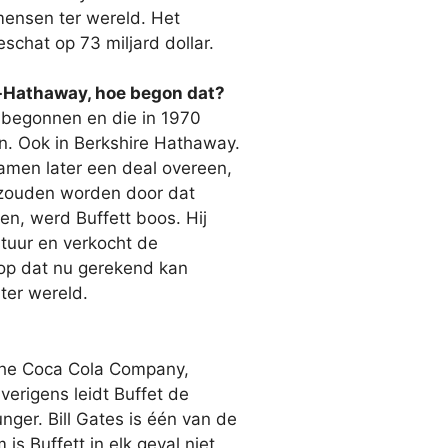
e mensen ter wereld. Het
chat op 73 miljard dollar.
e-Hathaway, hoe begon dat?
 begonnen en die in 1970
ven. Ook in Berkshire Hathaway.
amen later een deal overeen,
 zouden worden door dat
en, werd Buffett boos. Hij
tuur en verkocht de
 op dat nu gerekend kan
ter wereld.
 The Coca Cola Company,
erigens leidt Buffet de
er. Bill Gates is één van de
s Buffett in elk geval niet