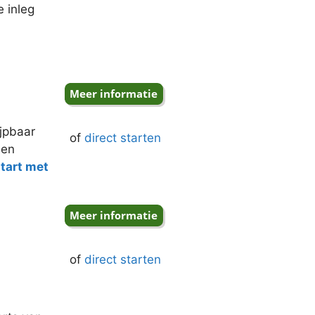
 inleg
jpbaar
of
direct starten
een
start met
of
direct starten