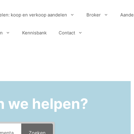
elen: koop en verkoop aandelen
Broker
Aande
en
Kennisbank
Contact
n we helpen?
Zoeken