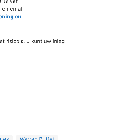
erts van
aren en al
ening en
 risico's, u kunt uw inleg
ates
Warren Buffet