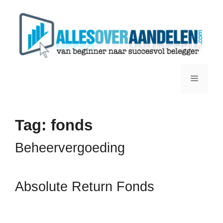
Ga
naar
de
inhoud
Menu
Tag:
fonds
Beheervergoeding
Absolute Return Fonds