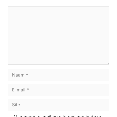
Reactie
Naam
E-
mail
Site
Mijn naam, e-mail en site opslaan in deze